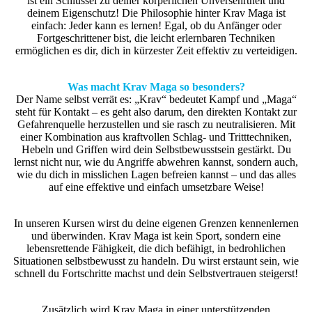
ist ein Schlüssel zu deiner körperlichen Unversehrtheit und
deinem Eigenschutz! Die Philosophie hinter Krav Maga ist
einfach: Jeder kann es lernen! Egal, ob du Anfänger oder
Fortgeschrittener bist, die leicht erlernbaren Techniken
ermöglichen es dir, dich in kürzester Zeit effektiv zu verteidigen.
Was macht Krav Maga so besonders?
Der Name selbst verrät es: „Krav“ bedeutet Kampf und „Maga“
steht für Kontakt – es geht also darum, den direkten Kontakt zur
Gefahrenquelle herzustellen und sie rasch zu neutralisieren. Mit
einer Kombination aus kraftvollen Schlag- und Tritttechniken,
Hebeln und Griffen wird dein Selbstbewusstsein gestärkt. Du
lernst nicht nur, wie du Angriffe abwehren kannst, sondern auch,
wie du dich in misslichen Lagen befreien kannst – und das alles
auf eine effektive und einfach umsetzbare Weise!
In unseren Kursen wirst du deine eigenen Grenzen kennenlernen
und überwinden. Krav Maga ist kein Sport, sondern eine
lebensrettende Fähigkeit, die dich befähigt, in bedrohlichen
Situationen selbstbewusst zu handeln. Du wirst erstaunt sein, wie
schnell du Fortschritte machst und dein Selbstvertrauen steigerst!
Zusätzlich wird Krav Maga in einer unterstützenden