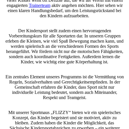
vieler Kinder weist oft Defizite auf, die wir als Verein mit einem
engagierten
Trainerteam
aktiv angehen möchten. Hier sehen wir
einen klaren Handlungsbedarf, um den Leistungsrückstand bei
den Kindern aufzuarbeiten.
Der Kindersport stellt zudem einen hervorragenden
Vorbereitungskurs für alle Sportarten dar. In unseren Gruppen
erleben die Kleinen, wie viel Spaß Bewegung machen kann, und
werden spielerisch an die verschiedenen Formen des Sports
herangeführt. Wir fördern nicht nur die motorischen Fähigkeiten,
sondern auch koordinative Fertigkeiten. Außerdem lernen die
Kinder, wie wichtig eine gute Körperhaltung ist.
Ein zentrales Element unseres Programms ist die Vermittlung von
Regeln, Sozialverhalten und Gerechtigkeitsempfinden. In der
Gemeinschaft erfahren die Kinder, dass Sport nicht nur
individuelle Leistung bedeutet, sondern auch Miteinander,
Respekt und Teamgeist.
Mit unserer Sportmaus „FLIZZY“ bieten wir ein spielerisches
Konzept, das Kinder begeistert und sie motiviert, aktiv zu
bleiben. Zudem haben die Kinder die Möglichkeit, das
Sächsische Kindersportabzeichen zu erwerben – ein weiterer