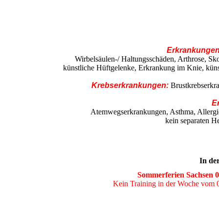
Erkrankungen
Wirbelsäulen-/ Haltungsschäden, Arthrose, Sk
künstliche Hüftgelenke, Erkrankung im Knie, kü
Krebserkrankungen:
Brustkrebserkr
E
Atemwegserkrankungen, Asthma, Allergie
kein separaten H
In de
Sommerferien Sachsen 04
Kein Training in der Woche vom 0